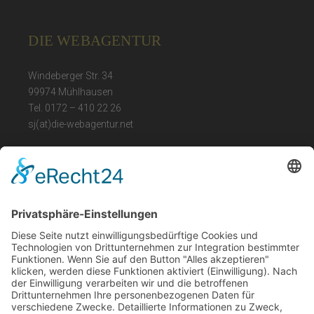
DIE WEBAGENTUR
Windeberger Str. 34
99974 Mühlhausen
Tel. 0172 – 410 22 26
sj(at)die-webagentur.net
LEGAL
Impressum
Datenschutz
Barrierefreiheit
ÖFFNUNGSZEITEN