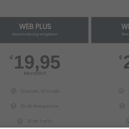
WEB PLUS
W
Beschreibung eingeben
Bes
19,95
€
€
Monatlich
1 Domain, 20 Emails
25 GB Webspeicher
25 GB Traffic