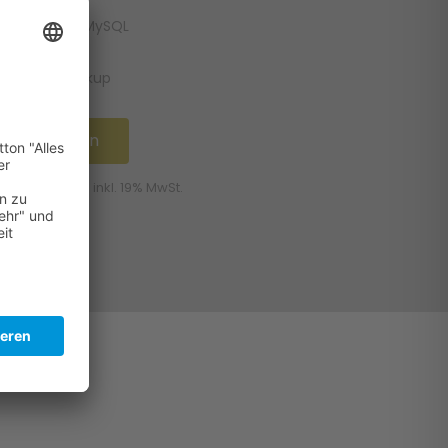
1x PHP, 10x MySQL
FTP, Backup
Hier klicken
verstehen sich inkl. 19% MwSt.