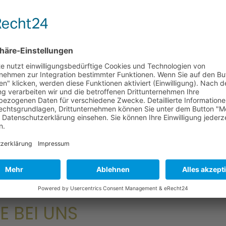
1x PHP, 3x MySQL
FTP, Backup
Hier klicken
lle Preise verstehen sich inkl. 19% MwSt.
Alle Preise 
POPULÄR
E BEI UNS