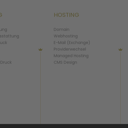
G
HOSTING
lung
Domain
sstattung
Webhosting
ruck
E-Mail (Exchange)
Providerwechsel
Managed Hosting
& Druck
CMS Design