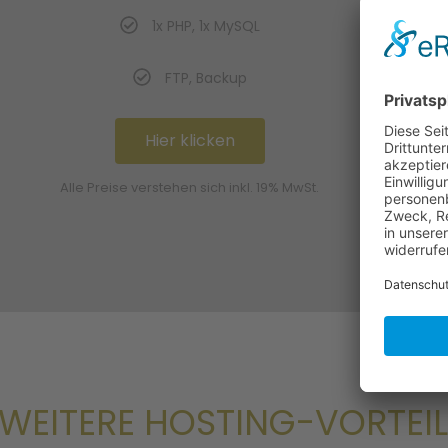
1x PHP, 1x MySQL
FTP, Backup
Hier klicken
Alle Preise verstehen sich inkl. 19% MwSt.
A
WEITERE HOSTING-VORTEIL