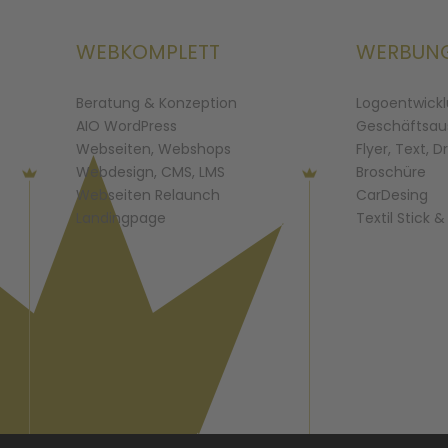
WEBKOMPLETT
WERBUN
Beratung & Konzeption
Logoentwick
AIO WordPress
Geschäftsau
Webseiten, Webshops
Flyer, Text, D
Webdesign, CMS, LMS
Broschüre
Webseiten Relaunch
CarDesing
Landingpage
Textil Stick 