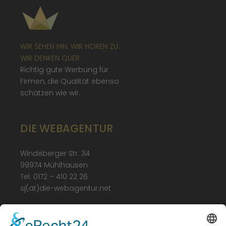
WIR SEHEN HIN. WIR HÖREN ZU.
WIR DENKEN QUER.
Richtig gute Werbung für
Firmen, die Qualität ebenso
schätzen wie wir.
DIE WEBAGENTUR
Windeberger Str. 34
99974 Mühlhausen
Tel. 0172 – 410 22 26
sj(at)die-webagentur.net
LEGAL