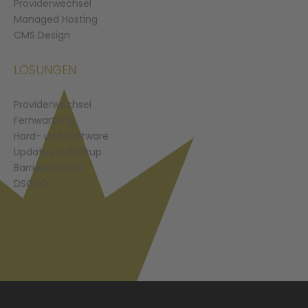
Providerwechsel
Managed Hosting
CMS Design
LÖSUNGEN
Providerwechsel
Fernwartung
Hard- und Software
Updates & Backup
Barrierefreiheit
DSGVO