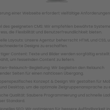
ierung einer Webseite erfordert vielfältige Anforderungen
l des geeigneten CMS: Wir empfehlen bewährte Systeme
ss, die Flexibilität und Benutzerfreundlichkeit bieten.
uelle Layouts: Unsere Agentur beherrscht HTML und CSS, 
chneiderte Designs zu erschaffen.
rtiger Content: Texte und Bilder werden sorgfältig erstell
hlt, um fesselnden Content zu liefern.
ten-Relaunch-Begleitung: Wir begleiten den Relaunch
ender Seiten für einen nahtlosen Übergang.
ppenspezifisches Konzept & Design: Wir gestalten für Mob
 und Desktop, um die optimale Zielgruppenansprache zu e
sche Qualität: Saubere Programmierung und schnelle Lad
ser Standard.
ionelles SEO: Wir optimieren für bessere Auffindbarkeit in