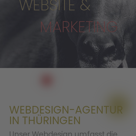
WEBSITE &
MARKETING
WEBDESIGN-AGENTUR
IN THÜRINGEN
Unser Webdesign umfasst die