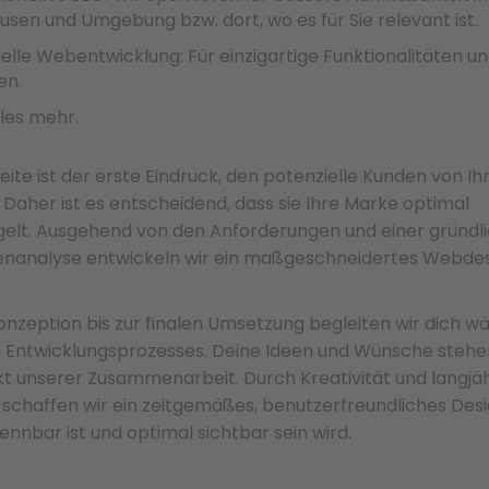
sen und Umgebung bzw. dort, wo es für Sie relevant ist.
uelle Webentwicklung: Für einzigartige Funktionalitäten u
en.
les mehr.
ite ist der erste Eindruck, den potenzielle Kunden von I
Daher ist es entscheidend, dass sie Ihre Marke optimal
gelt. Ausgehend von den Anforderungen und einer gründl
enanalyse entwickeln wir ein maßgeschneidertes Webdes
onzeption bis zur finalen Umsetzung begleiten wir dich w
Entwicklungsprozesses. Deine Ideen und Wünsche stehe
kt unserer Zusammenarbeit. Durch Kreativität und langjä
 schaffen wir ein zeitgemäßes, benutzerfreundliches Desi
nnbar ist und optimal sichtbar sein wird.