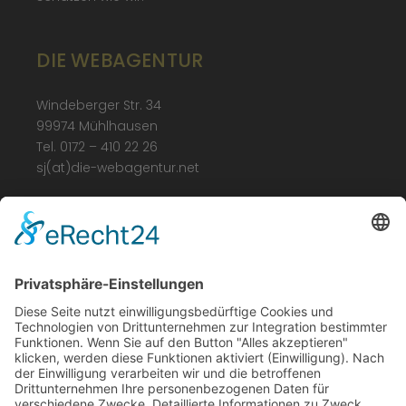
DIE WEBAGENTUR
Windeberger Str. 34
99974 Mühlhausen
Tel. 0172 – 410 22 26
sj(at)die-webagentur.net
LEGAL
Impressum
Datenschutz
Barrierefreiheit
ÖFFNUNGSZEITEN