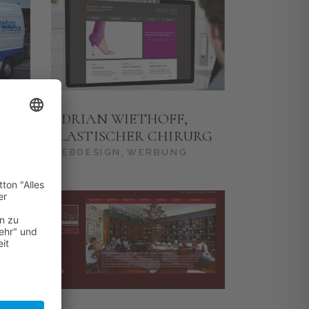
ADRIAN WIETHOFF,
U
PLASTISCHER CHIRURG
WEBDESIGN
WERBUNG