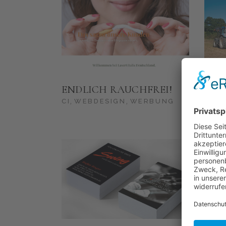
TUP
ENDLICH RAUCHFREI!
KIR
CI
WEBDESIGN
WERBUNG
CI
W