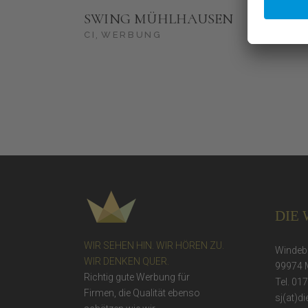
ORT
SWING MÜHLHAUSEN
NOR
CI
WERBUNG
CI
W
DIE
WIR SEHEN HIN. WIR HÖREN ZU.
Windebe
WIR DENKEN QUER.
99974 
Richtig gute Werbung für
Tel. 01
Firmen, die Qualität ebenso
sj(at)d