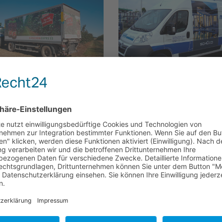
AG
METURA METALLBA
SCHENEXPRESS
CI
WERBUNG
ERBUNG