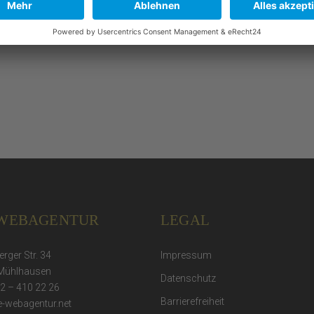
HOPÄDIE
BABY KIDS WORLD
DHAUSEN
CI
WERBUNG
EBDESIGN
WERBUNG
 WEBAGENTUR
LEGAL
rger Str. 34
Impressum
Mühlhausen
Datenschutz
72 – 410 22 26
Barrierefreiheit
ie-webagentur.net