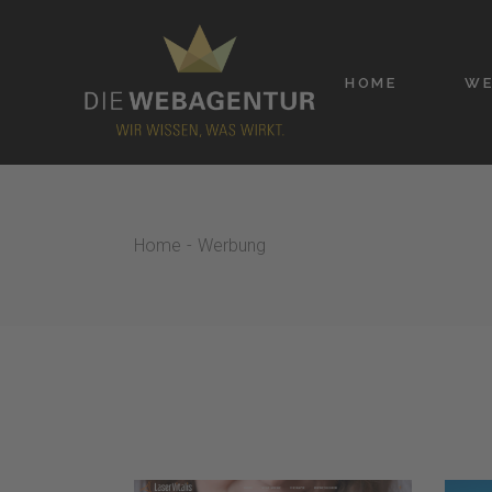
Skip
to
the
content
HOME
WE
Home
Werbung