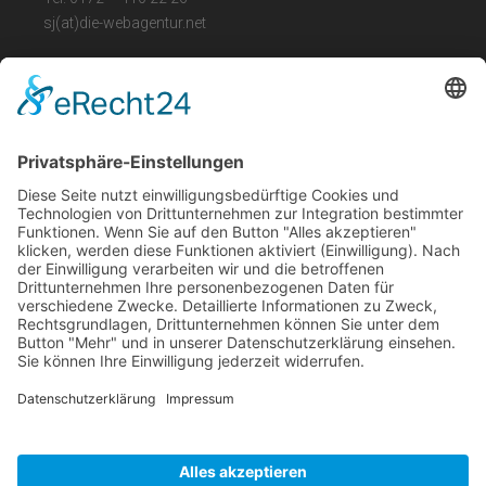
sj(at)die-webagentur.net
LEGAL
Impressum
Datenschutz
Barrierefreiheit
ÖFFNUNGSZEITEN
Mo. Fr. : 09.00 – 16.00 Uhr
und nach Vereinbarung