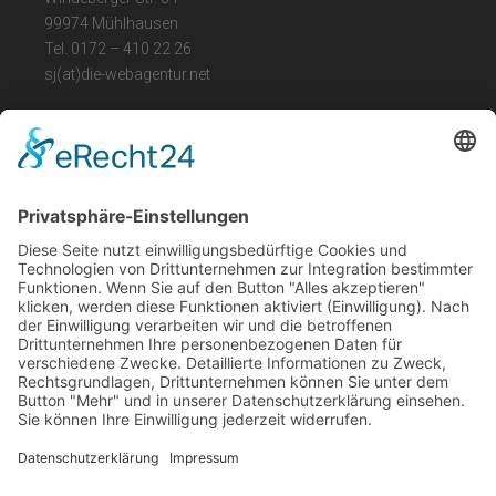
99974 Mühlhausen
Tel. 0172 – 410 22 26
sj(at)die-webagentur.net
LEGAL
Impressum
Datenschutz
Barrierefreiheit
ÖFFNUNGSZEITEN
Mo. Fr. : 09.00 – 16.00 Uhr
und nach Vereinbarung