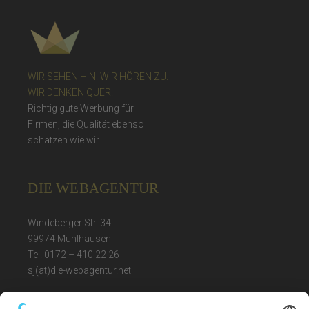
WIR SEHEN HIN. WIR HÖREN ZU.
WIR DENKEN QUER.
Richtig gute Werbung für
Firmen, die Qualität ebenso
schätzen wie wir.
DIE WEBAGENTUR
Windeberger Str. 34
99974 Mühlhausen
Tel. 0172 – 410 22 26
sj(at)die-webagentur.net