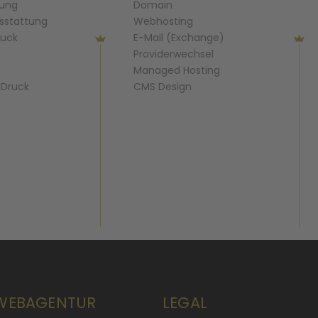
lung
Domain
sstattung
Webhosting
ruck
E-Mail (Exchange)
Providerwechsel
Managed Hosting
& Druck
CMS Design
 WEBAGENTUR
LEGAL