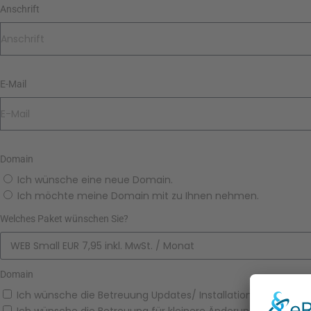
Anschrift
E-Mail
Domain
Ich wünsche eine neue Domain.
Ich möchte meine Domain mit zu Ihnen nehmen.
Welches Paket wünschen Sie?
Domain
Ich wünsche die Betreuung Updates/ Installationen (€ 18,0