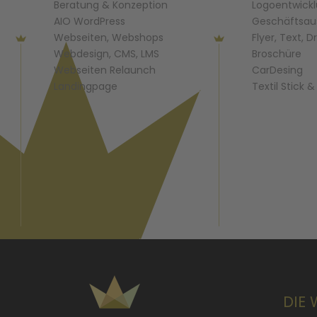
Beratung & Konzeption
Logoentwick
AIO WordPress
Geschäftsau
Webseiten, Webshops
Flyer, Text, D
Webdesign, CMS, LMS
Broschüre
Webseiten Relaunch
CarDesing
Landingpage
Textil Stick 
DIE